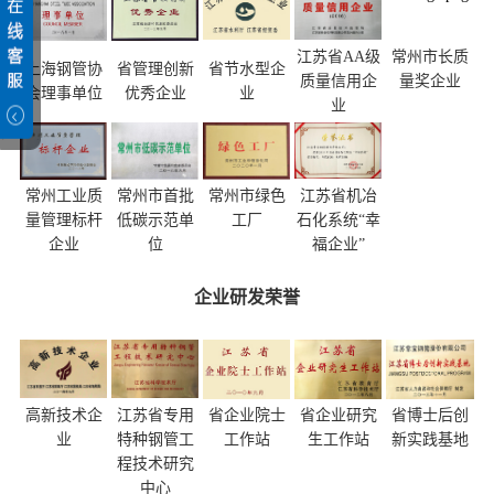
江苏省AA级
常州市长质
上海钢管协
省管理创新
省节水型企
质量信用企
量奖企业
会理事单位
优秀企业
业
业
常州工业质
常州市首批
常州市绿色
江苏省机冶
量管理标杆
低碳示范单
工厂
石化系统
“幸
企业
位
福企业”
企业研发荣誉
高新技术企
江苏省专用
省企业院士
省企业研究
省博士后创
业
特种钢管工
工作站
生工作站
新实践基地
程技术研究
中心