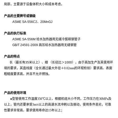
局部，主要源于设备体积大小和成本考虑。
产品的主要牌号或钢级
ASME SA-556C2
、20MnGJ
产品的执行标准
ASME SA-556M 给水加热器用无缝冷拔碳钢管子
GB/T 24591-2009 高压给水加热器用无缝钢管
产品的特点
长（最长有35米以上）、细 （长径比＞1000），由于高加生产及其使用环
境的要求，其直线度（全长通过最大外径＋
0.02mm
的环规检验）要求高、表面
粗糙度要求高，并且不允许锈蚀。
产品的使用环境
п
型管使用工作温度
350
℃以上，根据机组大小不同，工作压力在
30MPa
及
以上，管内还要承受
3m/
s
以上的高速水流冲刷以及振动，使用条件恶劣，可靠
性要求非常高，要求使用寿命达
15
年以上；